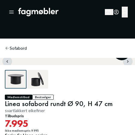
Sofabord
20
%
Medlemstilbud
Bestselger
Linea sofabord rundt Ø 90, H 47 cm
svartlakkert eikefiner
Tilbudspris
7.995
Ikke medlemspris
9.995