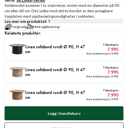
Serie:
Se
Linea
-serien
Sofabordet kommer i to størrelser, enten med en diameter på 90
cm eller 60 cm. Det unike med dette bordet er den avtagbare
topplaten med oppbevaringsmuligheter i sokkelen.
Les mer om produktet
Fargevalg
Med oppbevaring
Relaterte produkter:
Tilbudspris
Linea sofabord rundt Ø 90, H 47
7.995
cm
Ikke medlemspris
9.995
Tilbudspris
Linea sofabord rundt Ø 90, H 47
7.995
cm
Ikke medlemspris
9.995
Tilbudspris
Linea sofabord rundt Ø 90, H 47
7.995
cm
Ikke medlemspris
9.995
Legg i handlekurv