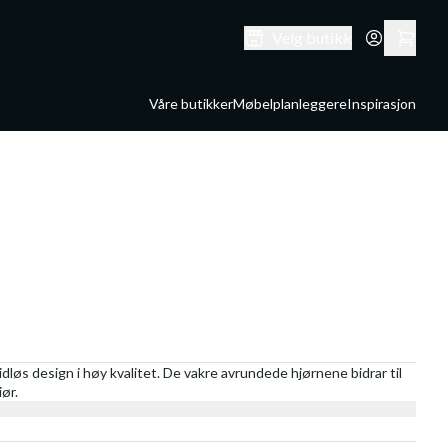
Velg butikk
Våre butikker
Møbelplanleggere
Inspirasjon
dløs design i høy kvalitet. De vakre avrundede hjørnene bidrar til
iør.