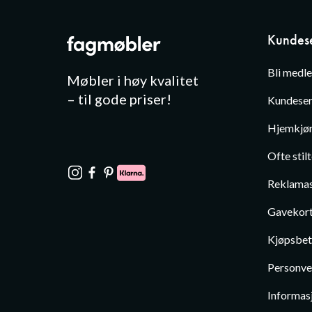
Kundese
Bli medl
Møbler i høy kvalitet
– til gode priser!
Kundeser
Hjemkjør
Ofte stil
Reklamas
Gavekor
Kjøpsbet
Personve
Informas