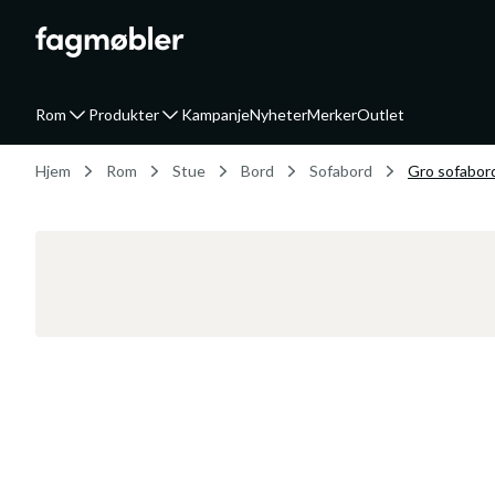
Rom
Produkter
Kampanje
Nyheter
Merker
Outlet
Hjem
Rom
Stue
Bord
Sofabord
Gro sofabor