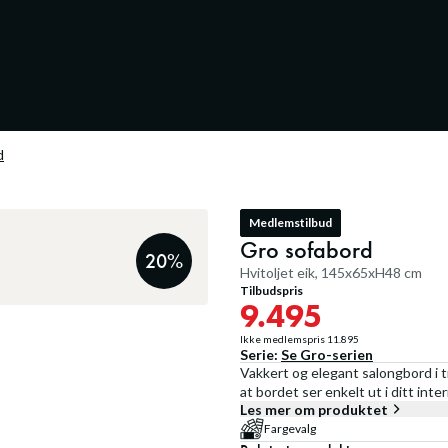
d
Medlemstilbud
Gro sofabord
20
%
Hvitoljet eik, 145x65xH48 cm
Tilbudspris
9.495
Ikke medlemspris
11.895
Serie:
Se
Gro
-serien
Vakkert og elegant salongbord i ti
at bordet ser enkelt ut i ditt inter
Les mer om produktet
Fargevalg