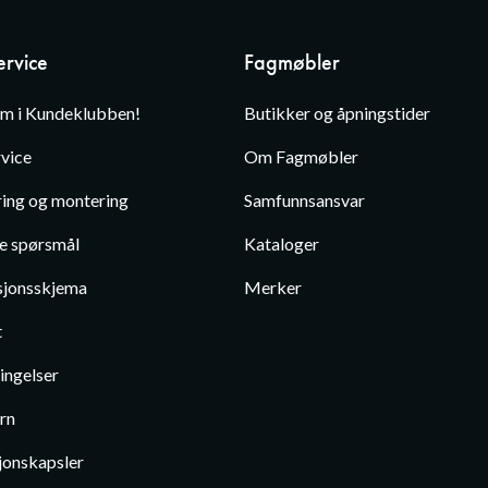
rvice
Fagmøbler
em i Kundeklubben!
Butikker og åpningstider
vice
Om Fagmøbler
ing og montering
Samfunnsansvar
te spørsmål
Kataloger
jonsskjema
Merker
t
ingelser
rn
jonskapsler