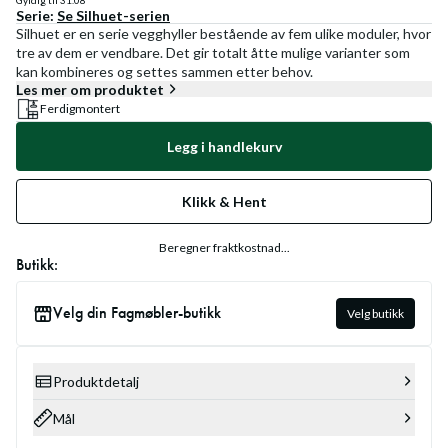
Gyldig til
31.08
Serie:
Se
Silhuet
-serien
Silhuet er en serie vegghyller bestående av fem ulike moduler, hvor
tre av dem er vendbare. Det gir totalt åtte mulige varianter som
kan kombineres og settes sammen etter behov.
Les mer om produktet
Ferdigmontert
Legg i handlekurv
Klikk & Hent
Beregner fraktkostnad...
Butikk:
Velg din Fagmøbler-butikk
Velg butikk
Produktdetalj
Mål