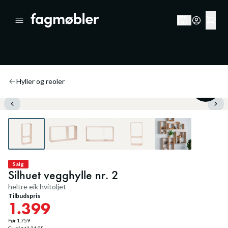
Hyller og reoler
20
%
Salg
Silhuet vegghylle nr. 2
heltre eik hvitoljet
Tilbudspris
1.399
Før
1.759