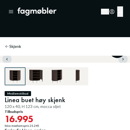
Skjenk
20
%
Medlemstilbud
Linea buet høy skjenk
120 x 40, H 123 cm, mocca oljet
Tilbudspris
16.995
Ikke medlemspris
21.245