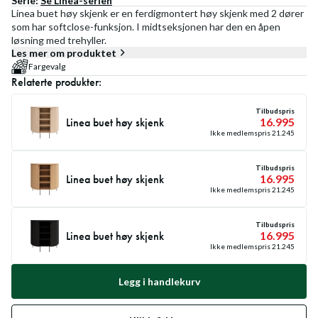
Serie:
Se
Linea
-serien
Linea buet høy skjenk er en ferdigmontert høy skjenk med 2 dører
som har softclose-funksjon. I midtseksjonen har den en åpen
løsning med trehyller.
Les mer om produktet
Fargevalg
Relaterte produkter:
Tilbudspris
Linea buet høy skjenk
16.995
Ikke medlemspris
21.245
Tilbudspris
Linea buet høy skjenk
16.995
Ikke medlemspris
21.245
Tilbudspris
Linea buet høy skjenk
16.995
Ikke medlemspris
21.245
Legg i handlekurv