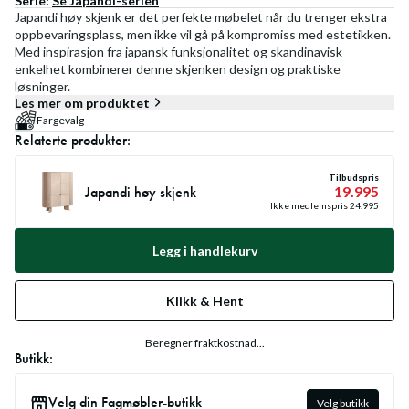
Serie:
Se
Japandi
-serien
Japandi høy skjenk er det perfekte møbelet når du trenger ekstra
oppbevaringsplass, men ikke vil gå på kompromiss med estetikken.
Med inspirasjon fra japansk funksjonalitet og skandinavisk
enkelhet kombinerer denne skjenken design og praktiske
løsninger.
Les mer om produktet
Fargevalg
Relaterte produkter:
Tilbudspris
Japandi høy skjenk
19.995
Ikke medlemspris
24.995
Legg i handlekurv
Klikk & Hent
Beregner fraktkostnad...
Butikk:
Velg din Fagmøbler-butikk
Velg butikk