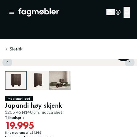
Skjenk
20
%
Medlemstilbud
Japandi høy skjenk
120 x 45 H140 cm, mocca oljet
Tilbudspris
19.995
Ikke medlemspris
24.995