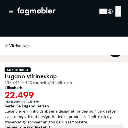
Vitrineskap
20
%
Medlemstilbud
Lugano vitrineskap
135 x 41, H 140 cm, hvitoljet heltre eik
Tilbudspris
22.499
Ikke medlemspris
28.199
Serie:
Se
Lugano
-serien
Lugano er en innholdsrik serie designet for deg som verdsetter
kvalitet og stilrent design. Serien er produsert i heltre eik og
treverket gir rommet en god og lun atmosfære.
Les mer om produktet