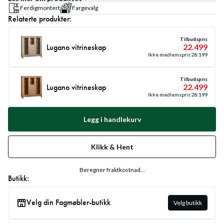
Ferdigmontert
Fargevalg
Relaterte produkter:
Tilbudspris
Lugano vitrineskap
22.499
Ikke medlemspris
28.199
Tilbudspris
Lugano vitrineskap
22.499
Ikke medlemspris
28.199
Legg i handlekurv
Klikk & Hent
Beregner fraktkostnad...
Butikk:
Velg din Fagmøbler-butikk
Velg butikk