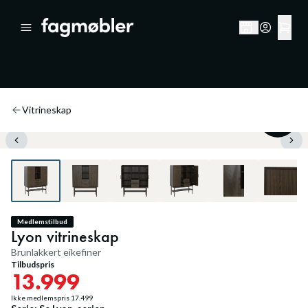
Vitrineskap
20
%
Medlemstilbud
Lyon vitrineskap
Brunlakkert eikefiner
Tilbudspris
13.999
Ikke medlemspris
17.499