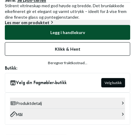
Serie:
Se
Lyon
-serien
Stilrent vitrineskap med god høyde og bredde. Det brunlakkede
eikefineret gir et elegant og varmt uttrykk – ideelt for å vise frem
dine fineste glass og pyntegjenstander.
Les mer om produktet
Legg i handlekurv
Klikk & Hent
Beregner fraktkostnad...
Butikk:
Velg din Fagmøbler-butikk
Velg butikk
Produktdetalj
Mål