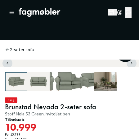
2-seter sofa
30
%
Salg
Brunstad Nevada 2-seter sofa
Stoff Nola 53 Green, hvitoljet ben
Tilbudspris
10.999
Før
15.799