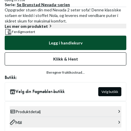
Gyldig til
31.08
Serie:
Se
Brunstad Nevada
-serien
Oppgrader stuen din med Nevada 2 seter sofa! Denne klassiske
sofaen er kledd i stoffet Nola, og leveres med vendbare puter i
skåret skum for maksimal komfort.
Les mer om produktet
Ferdigmontert
Legg i handlekurv
Klikk & Hent
Beregner fraktkostnad...
Butikk:
Velg din Fagmøbler-butikk
Velg butikk
Produktdetalj
Mål