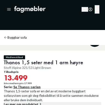
Byggbar sofa
25
%
Medlemstilbud
Thanos 1,5 seter med 1 arm høyre
Stoff Alpine 321/13 Light Brown
Tilbudspris
13.499
Ikke medlemspris
17.999
Serie:
Se
Thanos
-serien
Thanos 1,5-seter sofa er en del av et moderne byggbart
sofasystem som gir deg fleksibilitet til å sette sammen modulene
eller bruke dem individuelt.
Les mer om produktet