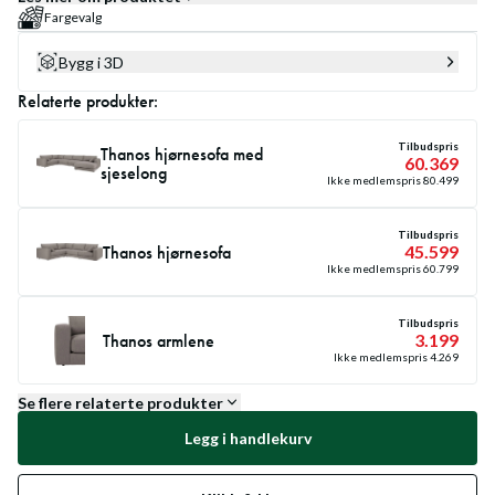
Fargevalg
Bygg i 3D
Relaterte produkter:
Tilbudspris
Thanos hjørnesofa med
60.369
sjeselong
Ikke medlemspris
80.499
Tilbudspris
Thanos hjørnesofa
45.599
Ikke medlemspris
60.799
Tilbudspris
Thanos armlene
3.199
Ikke medlemspris
4.269
Se flere relaterte produkter
Legg i handlekurv