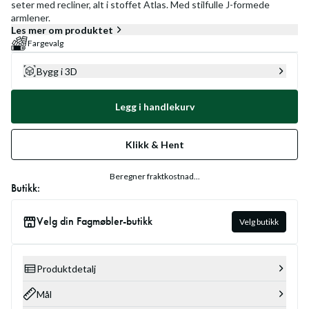
seter med recliner, alt i stoffet Atlas. Med stilfulle J-formede
armlener.
Les mer om produktet
Fargevalg
Bygg i 3D
Legg i handlekurv
Klikk & Hent
Beregner fraktkostnad...
Butikk:
Velg din Fagmøbler-butikk
Velg butikk
Produktdetalj
Mål