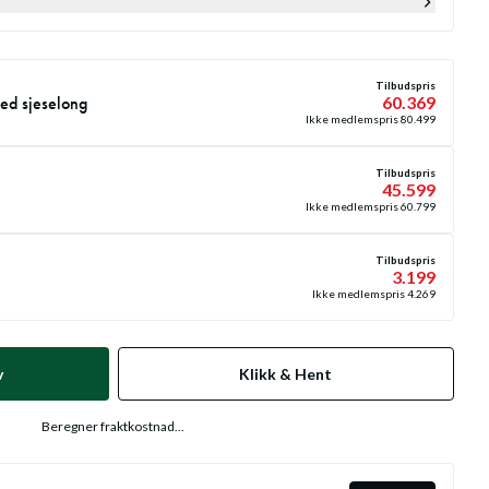
Tilbudspris
ed sjeselong
60.369
Ikke medlemspris
80.499
Tilbudspris
45.599
Ikke medlemspris
60.799
Tilbudspris
3.199
Ikke medlemspris
4.269
v
Klikk & Hent
Beregner fraktkostnad...