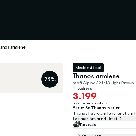
anos armlene
Medlemstilbud
Thanos armlene
25
%
stoff Alpine 321/13 Light Brown
Tilbudspris
3.199
Ikke medlemspris
4.269
Serie:
Se
Thanos
-serien
Thanos høyre armlene, er et arml
Les mer om produktet
Fargevalg