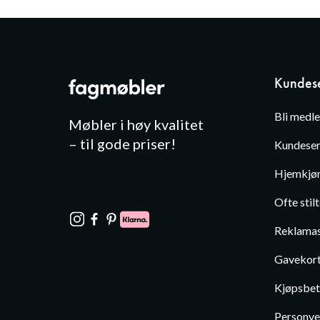
Kundese
Bli medl
Møbler i høy kvalitet
– til gode priser!
Kundeser
Hjemkjør
Ofte stil
Reklamas
Gavekor
Kjøpsbet
Personve