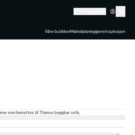
Velg butikk
Våre butikker
Møbelplanleggere
Inspirasjon
ene som benyttes til Thanos byggbar sofa.