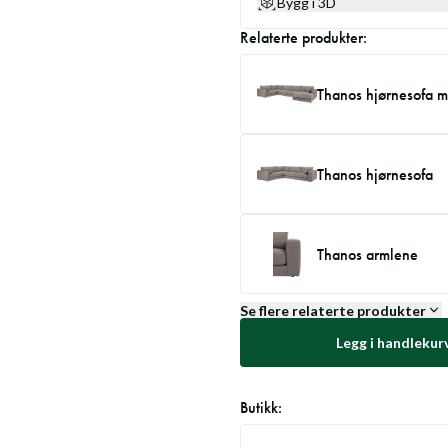
Bygg i 3D
Relaterte produkter:
Thanos hjørnesofa m
Thanos hjørnesofa
Thanos armlene
Se flere relaterte produkter
Legg i handlekur
Butikk: