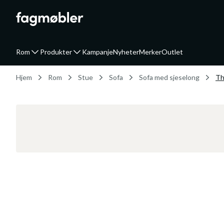
Rom
Produkter
Kampanje
Nyheter
Merker
Outlet
Hjem
Rom
Stue
Sofa
Sofa med sjeselong
Th