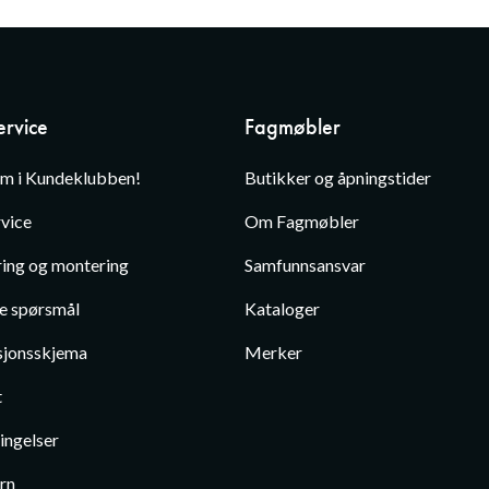
rvice
Fagmøbler
em i Kundeklubben!
Butikker og åpningstider
vice
Om Fagmøbler
ing og montering
Samfunnsansvar
te spørsmål
Kataloger
jonsskjema
Merker
t
ingelser
rn