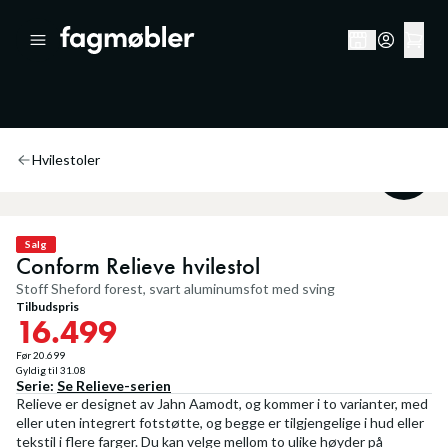
Hvilestoler
20
%
Salg
Conform Relieve hvilestol
Stoff Sheford forest, svart aluminumsfot med sving
Tilbudspris
16.499
Før
20.699
Gyldig til
31.08
Serie:
Se
Relieve
-serien
Relieve er designet av Jahn Aamodt, og kommer i to varianter, med
eller uten integrert fotstøtte, og begge er tilgjengelige i hud eller
tekstil i flere farger. Du kan velge mellom to ulike høyder på