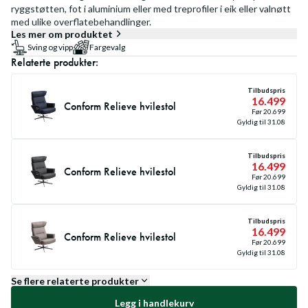
ryggstøtten, fot i aluminium eller med treprofiler i eik eller valnøtt
med ulike overflatebehandlinger.
Les mer om produktet
Sving og vipp
Fargevalg
Relaterte produkter:
Tilbudspris
16.499
Conform Relieve hvilestol
Før
20.699
Gyldig til
31.08
Tilbudspris
16.499
Conform Relieve hvilestol
Før
20.699
Gyldig til
31.08
Tilbudspris
16.499
Conform Relieve hvilestol
Før
20.699
Gyldig til
31.08
Se flere relaterte produkter
Legg i handlekurv