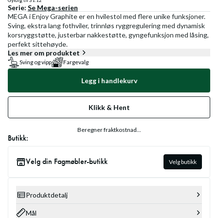
Gyldig til
31.12
Serie:
Se
Mega
-serien
MEGA i Enjoy Graphite er en hvilestol med flere unike funksjoner.
Sving, ekstra lang fothviler, trinnløs ryggregulering med dynamisk
korsryggstøtte, justerbar nakkestøtte, gyngefunksjon med låsing,
perfekt sittehøyde.
Les mer om produktet
Sving og vipp
Fargevalg
Legg i handlekurv
Klikk & Hent
Beregner fraktkostnad...
Butikk:
Velg din Fagmøbler-butikk
Velg butikk
Produktdetalj
Mål