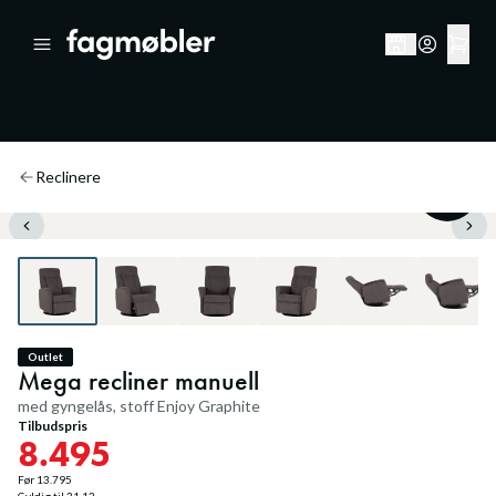
Reclinere
38
%
Outlet
Mega recliner manuell
med gyngelås, stoff Enjoy Graphite
Tilbudspris
8.495
Før
13.795