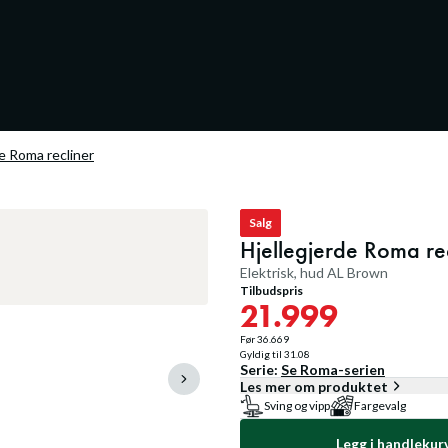
e Roma recliner
Salg
Hjellegjerde Roma re
Elektrisk, hud AL Brown
Tilbudspris
21.999
Før
36.669
Gyldig til
31.08
Serie:
Se
Roma
-serien
Les mer om produktet
Sving og vipp
Fargevalg
Legg i handlekur