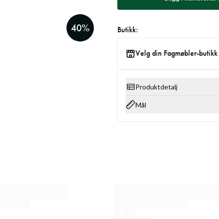
40
%
Butikk:
Velg din Fagmøbler-butikk
Produktdetalj
Mål