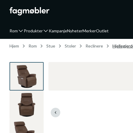
Rom
Produkter
Kampanje
Nyheter
Merker
Outlet
Hjem
Rom
Stue
Stoler
Reclinere
Hjellegjerd