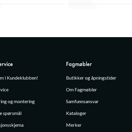
rvice
Fagmøbler
em i Kundeklubben!
Butikker og åpningstider
vice
Om Fagmøbler
ing og montering
Samfunnsansvar
te spørsmål
Kataloger
jonsskjema
Merker