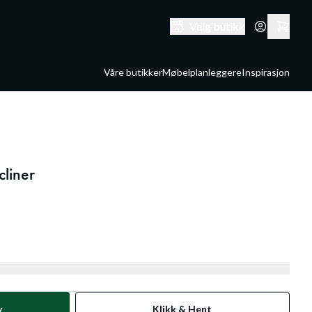
Velg butikk
Våre butikker
Møbelplanleggere
Inspirasjon
cliner
v
Klikk & Hent