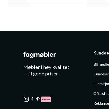
Kundese
Bli medl
Møbler i høy kvalitet
– til gode priser!
Kundeser
Hjemkjør
Ofte stil
Reklamas