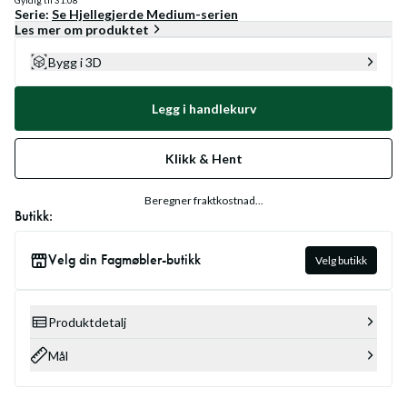
Gyldig til
31.08
Serie:
Se
Hjellegjerde Medium
-serien
Les mer om produktet
Bygg i 3D
Legg i handlekurv
Klikk & Hent
Beregner fraktkostnad...
Butikk:
Velg din Fagmøbler-butikk
Velg butikk
Produktdetalj
Mål