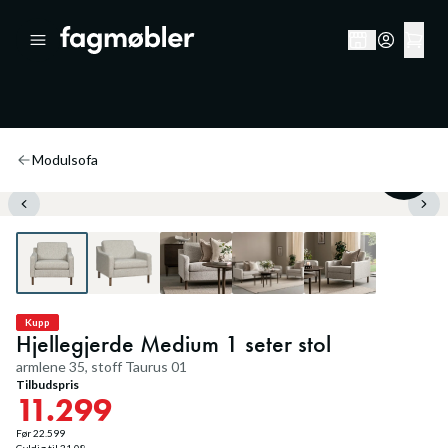
Modulsofa
50
%
Kupp
Hjellegjerde Medium 1 seter stol
armlene 35, stoff Taurus 01
Tilbudspris
11.299
Før
22.599