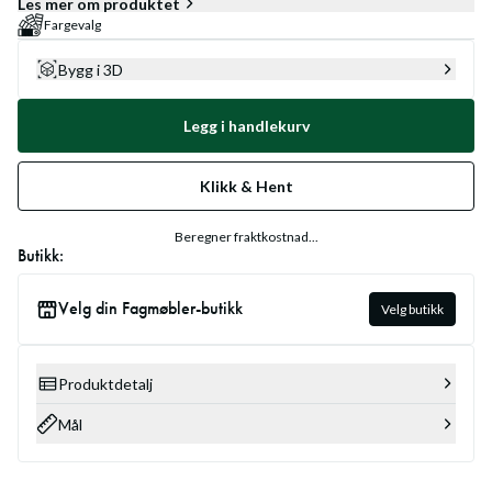
Les mer om produktet
Fargevalg
Bygg i 3D
Legg i handlekurv
Klikk & Hent
Beregner fraktkostnad...
Butikk:
Velg din Fagmøbler-butikk
Velg butikk
Produktdetalj
Mål