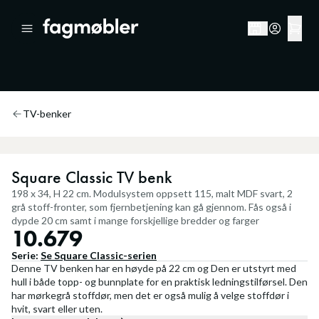
TV-benker
Square Classic TV benk
198 x 34, H 22 cm. Modulsystem oppsett 115, malt MDF svart, 2
grå stoff-fronter, som fjernbetjening kan gå gjennom. Fås også i
dypde 20 cm samt i mange forskjellige bredder og farger
10.679
Serie:
Se
Square Classic
-serien
Denne TV benken har en høyde på 22 cm og Den er utstyrt med
hull i både topp- og bunnplate for en praktisk ledningstilførsel. Den
har mørkegrå stoffdør, men det er også mulig å velge stoffdør i
hvit, svart eller uten.