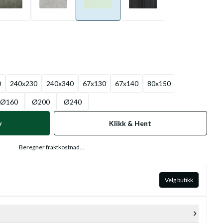
0
240x230
240x340
67x130
67x140
80x150
Ø160
Ø200
Ø240
v
Klikk & Hent
Beregner fraktkostnad...
Velg butikk