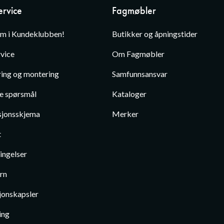
rvice
Fagmøbler
em i Kundeklubben!
Butikker og åpningstider
vice
Om Fagmøbler
ing og montering
Samfunnsansvar
te spørsmål
Kataloger
jonsskjema
Merker
t
ingelser
rn
jonskapsler
ing