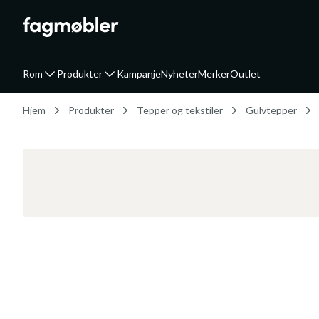
Rom
Produkter
Kampanje
Nyheter
Merker
Outlet
Hjem
Produkter
Tepper og tekstiler
Gulvtepper