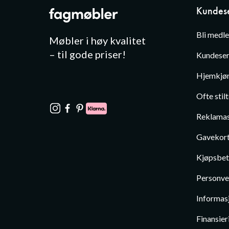
Kundese
Bli medl
Møbler i høy kvalitet
– til gode priser!
Kundeser
Hjemkjør
Ofte stil
Reklamas
Gavekor
Kjøpsbet
Personve
Informas
Finansier