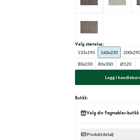
Velg
størrelse
:
133x195
160x230
200x29
80x230
80x300
Ø120
Legg i handlekur
Butikk:
Velg din Fagmøbler-butikk
Produktdetalj