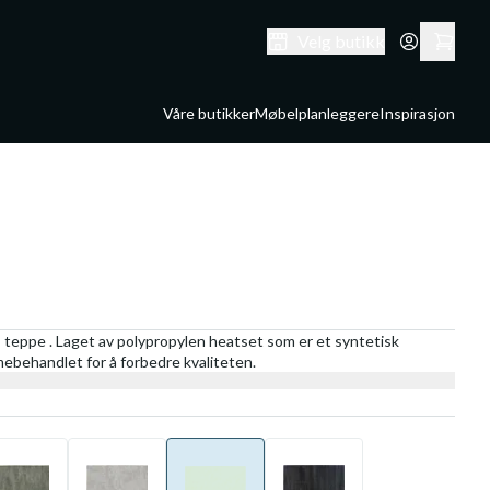
Velg butikk
Våre butikker
Møbelplanleggere
Inspirasjon
 teppe . Laget av polypropylen heatset som er et syntetisk
rmebehandlet for å forbedre kvaliteten.