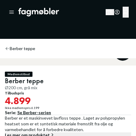
Berber teppe
20
%
Medlemstilbud
Berber teppe
Ø200 cm, grå mix
Tilbudspris
4.899
Ikke medlemspris
6.199
Serie:
Se
Berber
-serien
Berber er et maskinvevet lavfloss teppe . Laget av polypropylen
heatset som er et syntetisk materiale fremstilt fra olje og
varmebehandlet for å forbedre kvaliteten.
Les mer om produktet