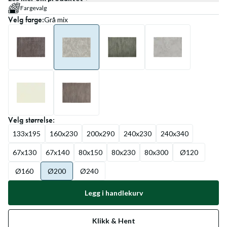
Fargevalg
Velg
farge
:
Grå mix
Velg
størrelse
:
133x195
160x230
200x290
240x230
240x340
67x130
67x140
80x150
80x230
80x300
Ø120
Ø160
Ø200
Ø240
Legg i handlekurv
Klikk & Hent