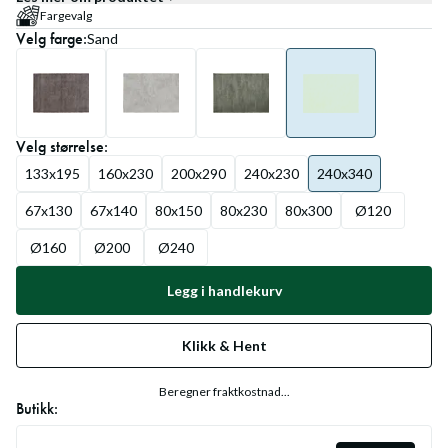
Fargevalg
Velg
farge
:
Sand
Velg
størrelse
:
133x195
160x230
200x290
240x230
240x340
67x130
67x140
80x150
80x230
80x300
Ø120
Ø160
Ø200
Ø240
Legg i handlekurv
Klikk & Hent
Beregner fraktkostnad...
Butikk: