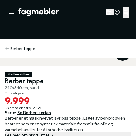
Berber teppe
20
%
Medlemstilbud
Berber teppe
240x340 cm, sand
Tilbudspris
9.999
Ikke medlemspris
12.499
Serie:
Se
Berber
-serien
Berber er et maskinvevet lavfloss teppe . Laget av polypropylen
heatset som er et syntetisk materiale fremstilt fra olje og
varmebehandlet for å forbedre kvaliteten.
Les mer om produktet