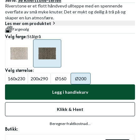
Serie:
Se
Riverstone
-serien
Riverstone er et flott håndvevd ullteppe med en spennende
overflate av små myke knuter. Det er mykt og deilig å trå på og
skaper en lun atmosfære.
Les mer om produktet
Fargevalg
Velg
farge
:
Stålgrå
Velg
størrelse
:
160x230
200x290
Ø160
Ø200
Legg i handlekurv
Klikk & Hent
Beregner fraktkostnad...
Butikk: