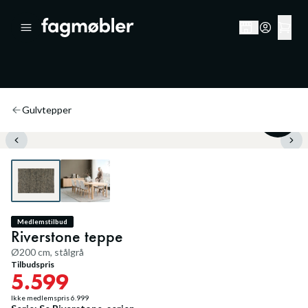
Gulvtepper
20
%
Medlemstilbud
Riverstone teppe
Ø200 cm, stålgrå
Tilbudspris
5.599
Ikke medlemspris
6.999