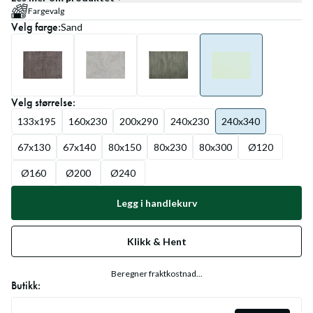
Fargevalg
Velg
farge
:
Sand
Velg
størrelse
:
133x195
160x230
200x290
240x230
240x340
67x130
67x140
80x150
80x230
80x300
Ø120
Ø160
Ø200
Ø240
Legg i handlekurv
Klikk & Hent
Beregner fraktkostnad...
Butikk: