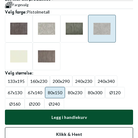
Fargevalg
Velg
farge
:
Pistolmetall
Velg
størrelse
:
133x195
160x230
200x290
240x230
240x340
67x130
67x140
80x150
80x230
80x300
Ø120
Ø160
Ø200
Ø240
Legg i handlekurv
Klikk & Hent