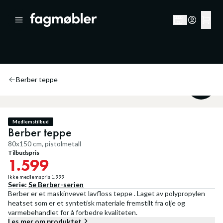
Berber teppe
20
%
Medlemstilbud
Berber teppe
80x150 cm, pistolmetall
Tilbudspris
1.599
Ikke medlemspris
1.999
Serie:
Se
Berber
-serien
Berber er et maskinvevet lavfloss teppe . Laget av polypropylen
heatset som er et syntetisk materiale fremstilt fra olje og
varmebehandlet for å forbedre kvaliteten.
Les mer om produktet