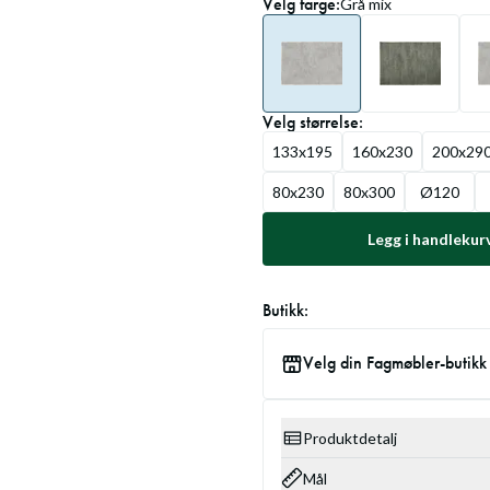
Velg
farge
:
Grå mix
Velg
størrelse
:
133x195
160x230
200x29
80x230
80x300
Ø120
Legg i handlekur
Butikk:
Velg din Fagmøbler-butikk
Produktdetalj
Mål