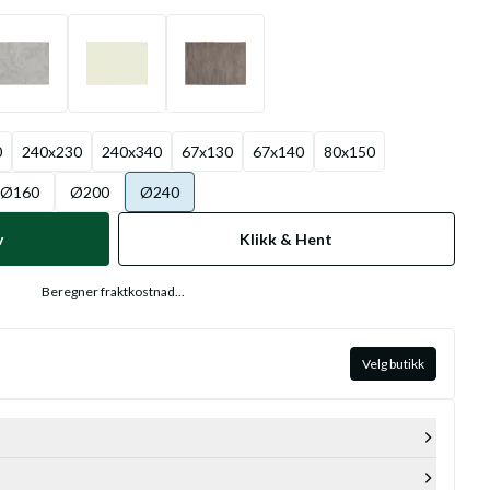
0
240x230
240x340
67x130
67x140
80x150
Ø160
Ø200
Ø240
v
Klikk & Hent
Beregner fraktkostnad...
Velg butikk