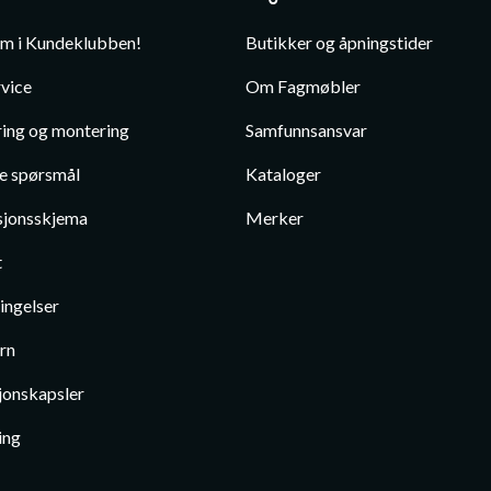
em i Kundeklubben!
Butikker og åpningstider
vice
Om Fagmøbler
ing og montering
Samfunnsansvar
te spørsmål
Kataloger
jonsskjema
Merker
t
ingelser
rn
jonskapsler
ing