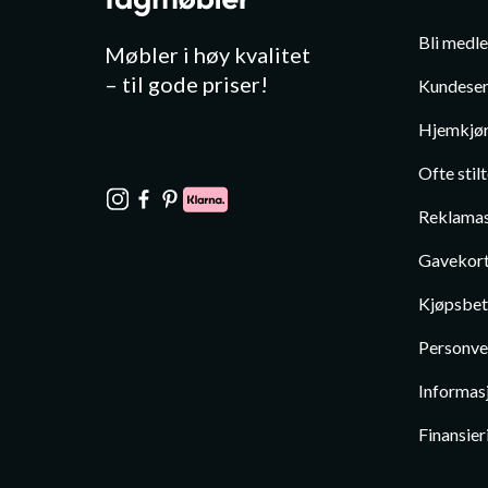
Bli medl
Møbler i høy kvalitet
– til gode priser!
Kundeser
Hjemkjør
Ofte stil
Reklamas
Gavekor
Kjøpsbet
Personve
Informas
Finansier