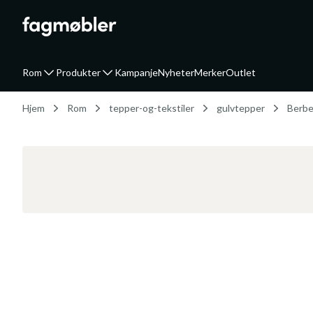
Rom
Produkter
Kampanje
Nyheter
Merker
Outlet
Hjem
Rom
tepper-og-tekstiler
gulvtepper
Berbe