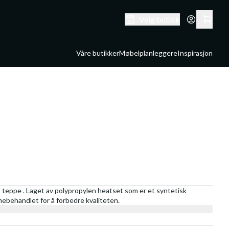
Velg butikk
Våre butikker
Møbelplanleggere
Inspirasjon
 teppe . Laget av polypropylen heatset som er et syntetisk
rmebehandlet for å forbedre kvaliteten.