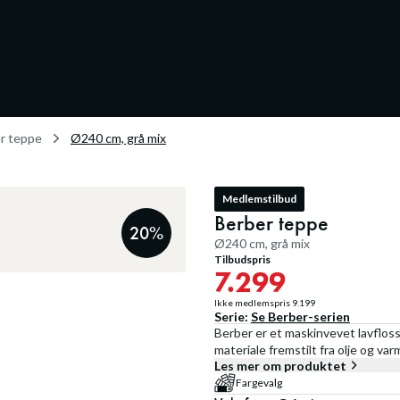
r teppe
Ø240 cm, grå mix
Medlemstilbud
Berber teppe
20
%
Ø240 cm, grå mix
Tilbudspris
7.299
Ikke medlemspris
9.199
Serie:
Se
Berber
-serien
Berber er et maskinvevet lavfloss
materiale fremstilt fra olje og va
Les mer om produktet
Fargevalg