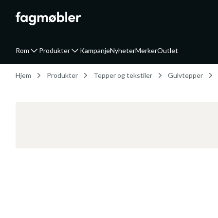
Rom
Produkter
Kampanje
Nyheter
Merker
Outlet
Hjem
Produkter
Tepper og tekstiler
Gulvtepper