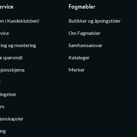
rvice
Fagmøbler
em i Kundeklubben!
Butikker og åpningstider
vice
Om Fagmøbler
ing og montering
Samfunnsansvar
te spørsmål
Kataloger
jonsskjema
Merker
t
ingelser
rn
jonskapsler
ing