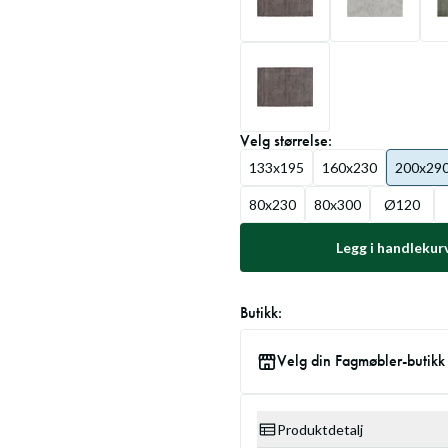
Velg
størrelse
:
133x195
160x230
200x29
80x230
80x300
Ø120
Legg i handlekur
Butikk:
Velg din Fagmøbler-butikk
Produktdetalj