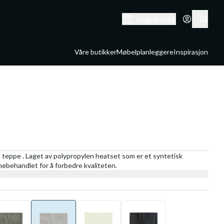
Velg butikk
Våre butikker
Møbelplanleggere
Inspirasjon
 teppe . Laget av polypropylen heatset som er et syntetisk
rmebehandlet for å forbedre kvaliteten.