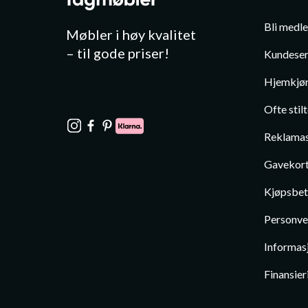
Bli medl
Møbler i høy kvalitet
– til gode priser!
Kundeser
Hjemkjør
Ofte stil
Reklamas
Gavekor
Kjøpsbet
Personve
Informas
Finansier