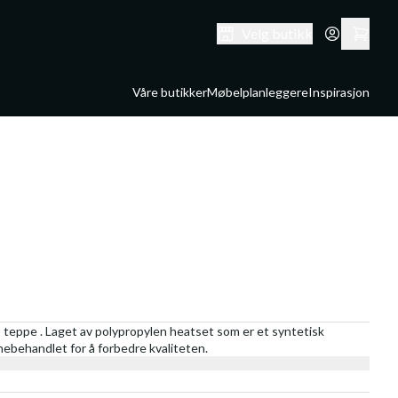
Velg butikk
Våre butikker
Møbelplanleggere
Inspirasjon
 teppe . Laget av polypropylen heatset som er et syntetisk
rmebehandlet for å forbedre kvaliteten.