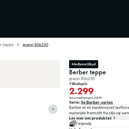
r teppe
grønn 80x230
Medlemstilbud
Berber teppe
grønn 80x230
Tilbudspris
2.299
Ikke medlemspris
2.899
Serie:
Se
Berber
-serien
Berber er et maskinvevet lavfloss
materiale fremstilt fra olje og va
Les mer om produktet
Fargevalg