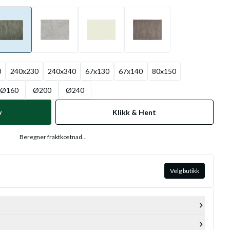
0
240x230
240x340
67x130
67x140
80x150
Ø160
Ø200
Ø240
v
Klikk & Hent
Beregner fraktkostnad...
Velg butikk