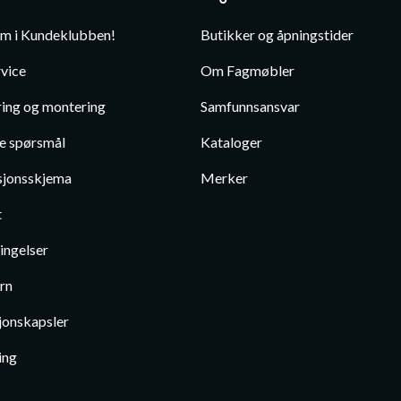
em i Kundeklubben!
Butikker og åpningstider
vice
Om Fagmøbler
ing og montering
Samfunnsansvar
te spørsmål
Kataloger
jonsskjema
Merker
t
ingelser
rn
jonskapsler
ing