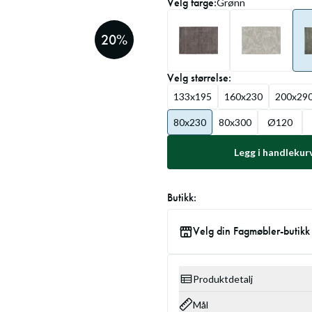
Velg
farge
:
Grønn
20
%
Velg
størrelse
:
133x195
160x230
200x29
80x230
80x300
Ø120
Legg i handlekur
Butikk:
Velg din Fagmøbler-butikk
Produktdetalj
Mål