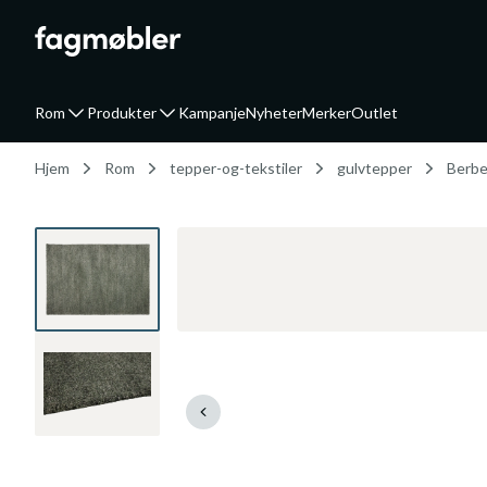
Rom
Produkter
Kampanje
Nyheter
Merker
Outlet
Hjem
Rom
tepper-og-tekstiler
gulvtepper
Berbe