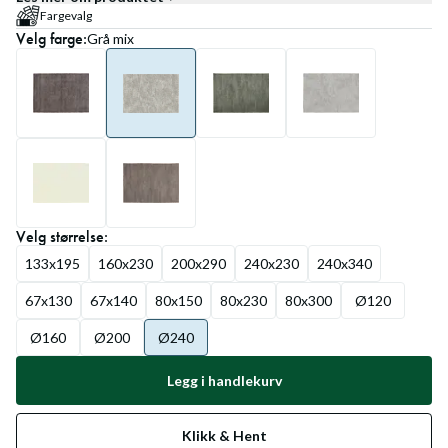
Fargevalg
Velg
farge
:
Grå mix
Velg
størrelse
:
133x195
160x230
200x290
240x230
240x340
67x130
67x140
80x150
80x230
80x300
Ø120
Ø160
Ø200
Ø240
Legg i handlekurv
Klikk & Hent