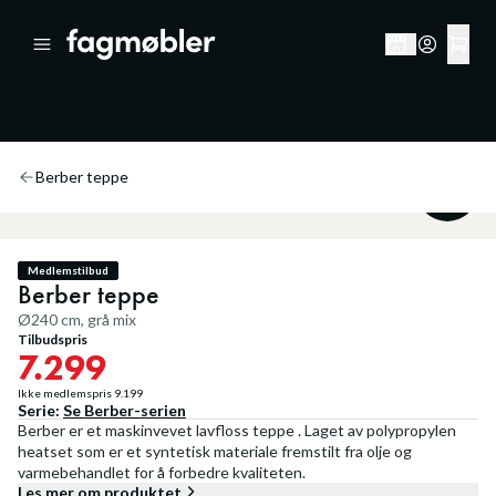
Berber teppe
20
%
Medlemstilbud
Berber teppe
Ø240 cm, grå mix
Tilbudspris
7.299
Ikke medlemspris
9.199
Serie:
Se
Berber
-serien
Berber er et maskinvevet lavfloss teppe . Laget av polypropylen
heatset som er et syntetisk materiale fremstilt fra olje og
varmebehandlet for å forbedre kvaliteten.
Les mer om produktet