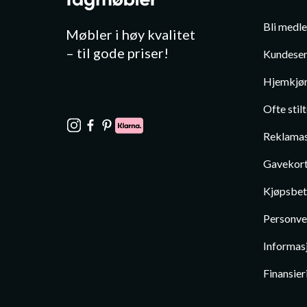
Bli medl
Møbler i høy kvalitet
– til gode priser!
Kundeser
Hjemkjør
Ofte stil
Reklamas
Gavekor
Kjøpsbet
Personve
Informas
Finansier