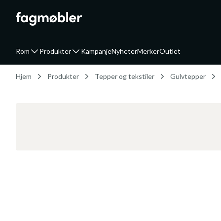
Rom
Produkter
Kampanje
Nyheter
Merker
Outlet
Hjem
Produkter
Tepper og tekstiler
Gulvtepper