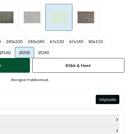
0
240x230
240x340
67x130
67x140
80x150
Ø160
Ø200
Ø240
v
Klikk & Hent
Beregner fraktkostnad...
Velg butikk