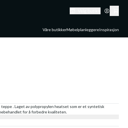
Velg butikk
Våre butikker
Møbelplanleggere
Inspirasjon
 teppe . Laget av polypropylen heatset som er et syntetisk
rmebehandlet for å forbedre kvaliteten.