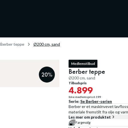
Berber teppe
Ø200 cm, sand
Medlemstilbud
Berber teppe
20
%
Ø200 cm, sand
Tilbudspris
4.899
Ikke medlemspris
6.199
Serie:
Se
Berber
-serien
Berber er et maskinvevet lavfloss
materiale fremstilt fra olje og va
Les mer om produktet
Fargevalg