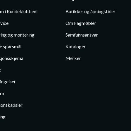
em i Kundeklubben!
Butikker og åpningstider
vice
Om Fagmøbler
ing og montering
Samfunnsansvar
te spørsmål
Kataloger
jonsskjema
Merker
t
ingelser
rn
jonskapsler
ing