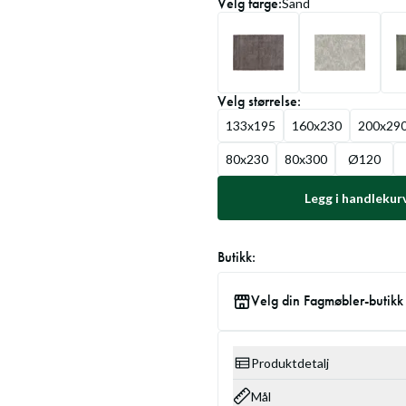
Velg
farge
:
Sand
Velg
størrelse
:
133x195
160x230
200x29
80x230
80x300
Ø120
Legg i handlekur
Butikk:
Velg din Fagmøbler-butikk
Produktdetalj
Mål