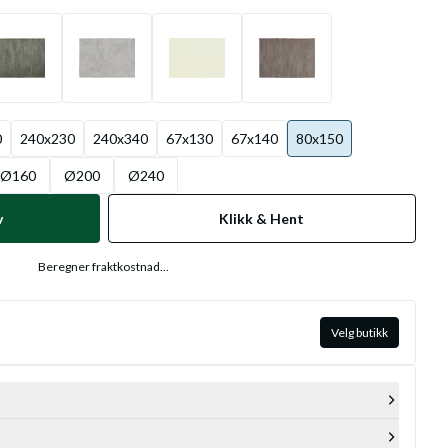
0
240x230
240x340
67x130
67x140
80x150
Ø160
Ø200
Ø240
v
Klikk & Hent
Beregner fraktkostnad...
Velg butikk