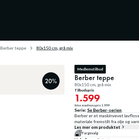
Berber teppe
80x150 cm, grå mix
Medlemstilbud
Berber teppe
20
%
80x150 cm, grå mix
Tilbudspris
1.599
Ikke medlemspris
1.999
Serie:
Se
Berber
-serien
Berber er et maskinvevet lavfloss
materiale fremstilt fra olje og va
Les mer om produktet
Fargevalg