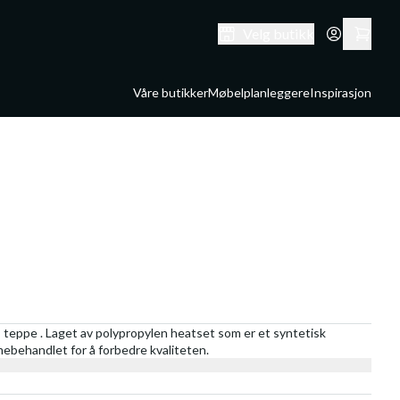
Velg butikk
Våre butikker
Møbelplanleggere
Inspirasjon
 teppe . Laget av polypropylen heatset som er et syntetisk
rmebehandlet for å forbedre kvaliteten.