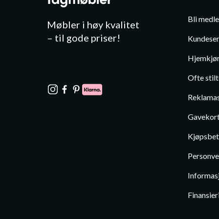
Bli medl
Møbler i høy kvalitet
– til gode priser!
Kundeser
Hjemkjør
Ofte stil
Reklamas
Gavekor
Kjøpsbet
Personve
Informas
Finansier