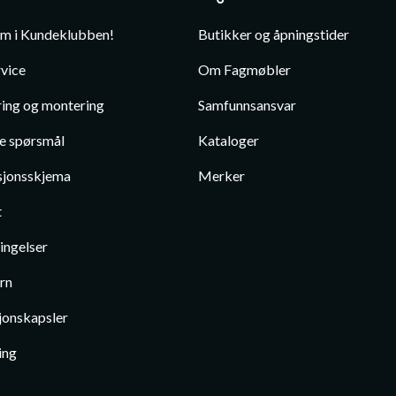
em i Kundeklubben!
Butikker og åpningstider
vice
Om Fagmøbler
ing og montering
Samfunnsansvar
te spørsmål
Kataloger
jonsskjema
Merker
t
ingelser
rn
jonskapsler
ing