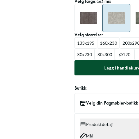
Velg
farge
:
Grå mix
Velg
størrelse
:
133x195
160x230
200x29
80x230
80x300
Ø120
Legg i handlekur
Butikk:
Velg din Fagmøbler-butikk
Produktdetalj
Mål