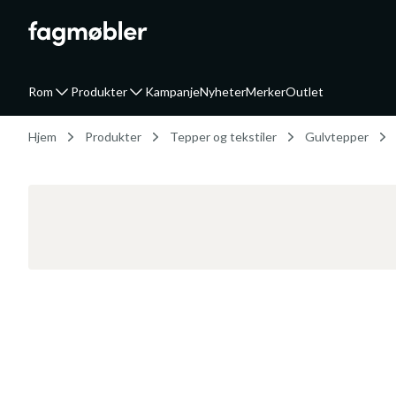
Rom
Produkter
Kampanje
Nyheter
Merker
Outlet
Hjem
Produkter
Tepper og tekstiler
Gulvtepper