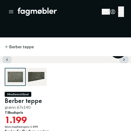
Berber teppe
20
%
Medlemstilbud
Berber teppe
grønn 67x140
Tilbudspris
1.199
Ikke medlemspris
1.499