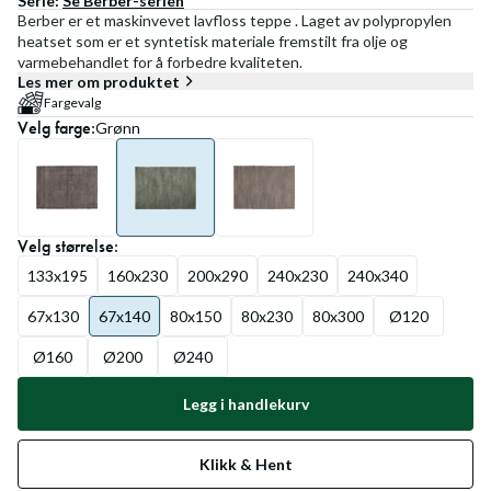
Serie:
Se
Berber
-serien
Berber er et maskinvevet lavfloss teppe . Laget av polypropylen
heatset som er et syntetisk materiale fremstilt fra olje og
varmebehandlet for å forbedre kvaliteten.
Les mer om produktet
Fargevalg
Velg
farge
:
Grønn
Velg
størrelse
:
133x195
160x230
200x290
240x230
240x340
67x130
67x140
80x150
80x230
80x300
Ø120
Ø160
Ø200
Ø240
Legg i handlekurv
Klikk & Hent