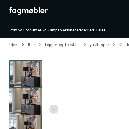
Rom
Produkter
Kampanje
Nyheter
Merker
Outlet
Hjem
Rom
tepper-og-tekstiler
gulvtepper
Charl