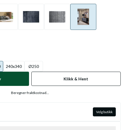
0
240x340
Ø250
v
Klikk & Hent
Beregner fraktkostnad...
Velg butikk