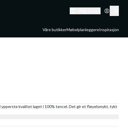
Velg butikk
Våre butikker
Møbelplanleggere
Inspirasjon
 ypperste kvalitet laget i 100% tencel. Det gir et fløyelsmykt, tykt