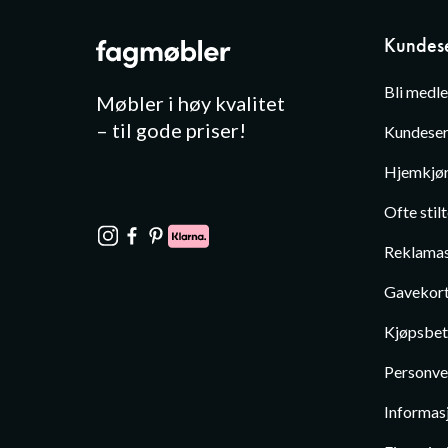
Kundese
Bli medl
Møbler i høy kvalitet
– til gode priser!
Kundeser
Hjemkjør
Ofte stil
Reklamas
Gavekor
Kjøpsbet
Personve
Informas