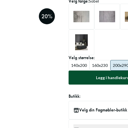
Velg
farge
:
Sobel
20
%
Velg
størrelse
:
140x200
160x230
200x29
Legg i handlekur
Butikk:
Velg din Fagmøbler-butikk