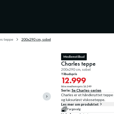
es teppe
200x290 cm, sobel
Medlemstilbud
Charles teppe
200x290 cm, sobel
Tilbudspris
12.999
Ikke medlemspris
16.249
Serie:
Se
Charles
-serien
Charles er et håndknyttet teppe i
og luksuriøst viskoseteppe.
Les mer om produktet
Fargevalg