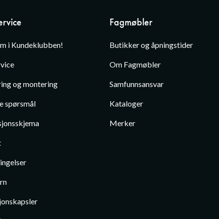
rvice
Fagmøbler
em i Kundeklubben!
Butikker og åpningstider
vice
Om Fagmøbler
ing og montering
Samfunnsansvar
te spørsmål
Kataloger
jonsskjema
Merker
t
ingelser
rn
jonskapsler