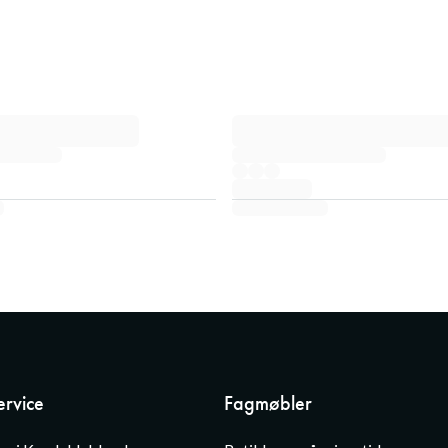
rvice
Fagmøbler