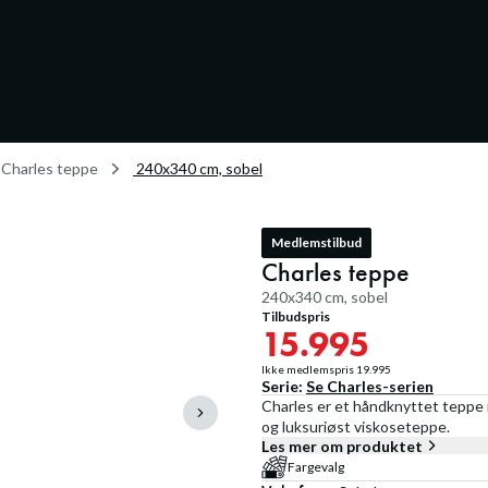
Charles teppe
240x340 cm, sobel
Medlemstilbud
Charles teppe
240x340 cm, sobel
Tilbudspris
15.995
Ikke medlemspris
19.995
Serie:
Se
Charles
-serien
Charles er et håndknyttet teppe i
og luksuriøst viskoseteppe.
Les mer om produktet
Fargevalg