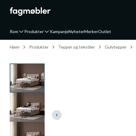
Rom
Produkter
Kampanje
Nyheter
Merker
Outlet
Hjem
Produkter
Tepper og tekstiler
Gulvtepper