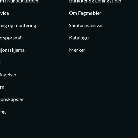
em i Kundeklubben!
Butikker og åpningstider
vice
Om Fagmøbler
ing og montering
Samfunnsansvar
te spørsmål
Kataloger
jonsskjema
Merker
t
ingelser
rn
jonskapsler
ing