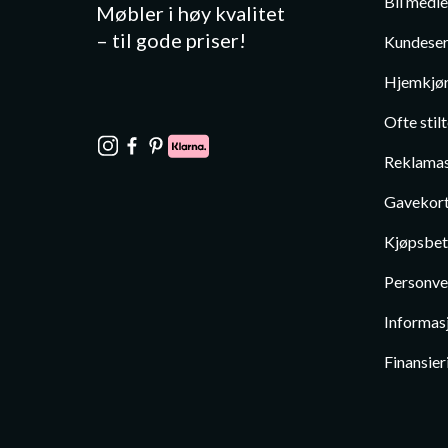
Bli medl
Møbler i høy kvalitet
– til gode priser!
Kundeser
Hjemkjør
Ofte stil
Reklamas
Gavekor
Kjøpsbet
Personve
Informas
Finansier