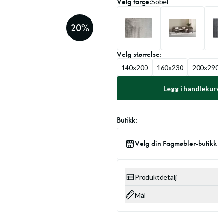
Velg
farge
:
Sobel
20
%
Velg
størrelse
:
140x200
160x230
200x29
Legg i handlekur
Butikk:
Velg din Fagmøbler-butikk
Produktdetalj
Mål