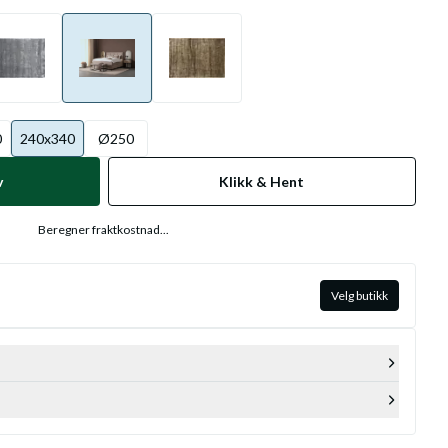
0
240x340
Ø250
v
Klikk & Hent
Beregner fraktkostnad...
Velg butikk