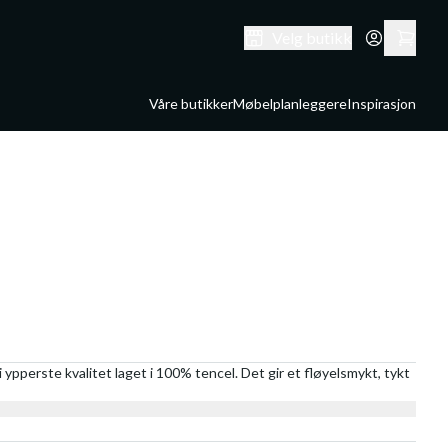
Velg butikk
Våre butikker
Møbelplanleggere
Inspirasjon
 ypperste kvalitet laget i 100% tencel. Det gir et fløyelsmykt, tykt