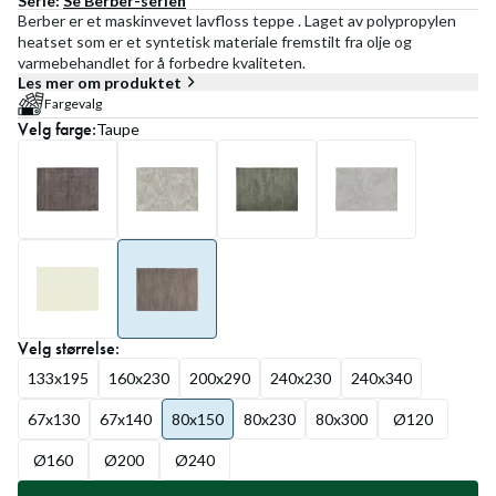
Serie:
Se
Berber
-serien
Berber er et maskinvevet lavfloss teppe . Laget av polypropylen
heatset som er et syntetisk materiale fremstilt fra olje og
varmebehandlet for å forbedre kvaliteten.
Les mer om produktet
Fargevalg
Velg
farge
:
Taupe
Velg
størrelse
:
133x195
160x230
200x290
240x230
240x340
67x130
67x140
80x150
80x230
80x300
Ø120
Ø160
Ø200
Ø240