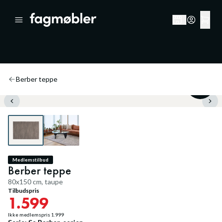
Berber teppe
20
%
Medlemstilbud
Berber teppe
80x150 cm, taupe
Tilbudspris
1.599
Ikke medlemspris
1.999