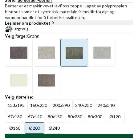
Serie:
Se
Berber
-serien
Berber er et maskinvevet lavfloss teppe . Laget av polypropylen
heatset som er et syntetisk materiale fremstilt fra olje og
varmebehandlet for å forbedre kvaliteten.
Les mer om produktet
Fargevalg
Velg
farge
:
Grønn
Velg
størrelse
:
133x195
160x230
200x290
240x230
240x340
67x130
67x140
80x150
80x230
80x300
Ø120
Ø160
Ø200
Ø240