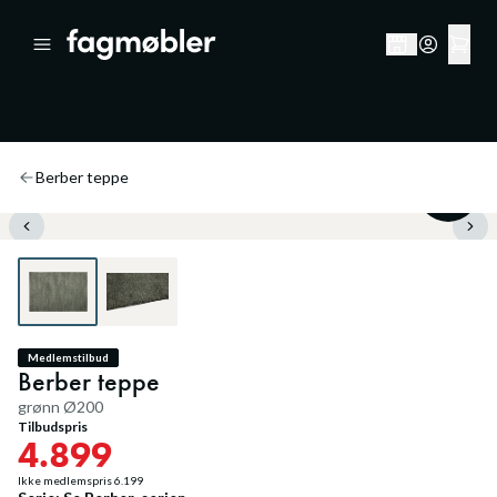
Berber teppe
20
%
Medlemstilbud
Berber teppe
grønn Ø200
Tilbudspris
4.899
Ikke medlemspris
6.199