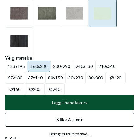
Velg
størrelse
:
133x195
160x230
200x290
240x230
240x340
67x130
67x140
80x150
80x230
80x300
Ø120
Ø160
Ø200
Ø240
Legg i handlekurv
Klikk & Hent
Beregner fraktkostnad...