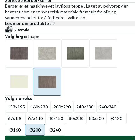
Serie:
Se
Berber
-serien
Berber er et maskinvevet lavfloss teppe . Laget av polypropylen
heatset som er et syntetisk materiale fremstilt fra olje og
varmebehandlet for å forbedre kvaliteten.
Les mer om produktet
Fargevalg
Velg
farge
:
Taupe
Velg
størrelse
:
133x195
160x230
200x290
240x230
240x340
67x130
67x140
80x150
80x230
80x300
Ø120
Ø160
Ø200
Ø240