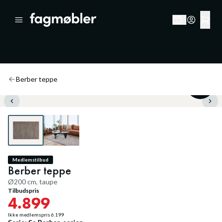
Berber teppe
20
%
Medlemstilbud
Berber teppe
Ø200 cm, taupe
Tilbudspris
4.899
Ikke medlemspris
6.199