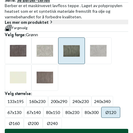
Serie:
Se
Berber
-serien
Berber er et maskinvevet lavfloss teppe . Laget av polypropylen
heatset som er et syntetisk materiale fremstilt fra olje og
varmebehandlet for å forbedre kvaliteten.
Les mer om produktet
Fargevalg
Velg
farge
:
Grønn
Velg
størrelse
:
133x195
160x230
200x290
240x230
240x340
67x130
67x140
80x150
80x230
80x300
Ø120
Ø160
Ø200
Ø240