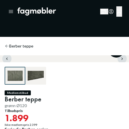
Berber teppe
20
%
Medlemstilbud
Berber teppe
grønn Ø120
Tilbudspris
1.899
Ikke medlemspris
2.399