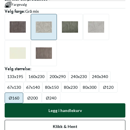
Fargevalg
Velg
farge
:
Grå mix
Velg
størrelse
:
133x195
160x230
200x290
240x230
240x340
67x130
67x140
80x150
80x230
80x300
Ø120
Ø160
Ø200
Ø240
Legg i handlekurv
Klikk & Hent