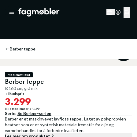
Berber teppe
21
%
Medlemstilbud
Berber teppe
Ø160 cm, grå mix
Tilbudspris
3.299
Ikke medlemspris
4.199
Serie:
Se
Berber
-serien
Berber er et maskinvevet lavfloss teppe . Laget av polypropylen
heatset som er et syntetisk materiale fremstilt fra olje og
varmebehandlet for å forbedre kvaliteten.
Les mer om produktet