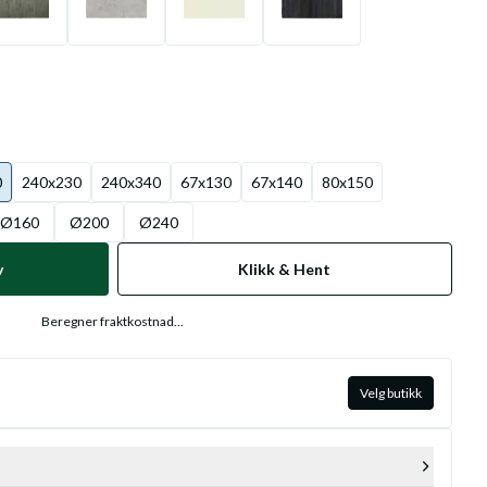
0
240x230
240x340
67x130
67x140
80x150
Ø160
Ø200
Ø240
v
Klikk & Hent
Beregner fraktkostnad...
Velg butikk