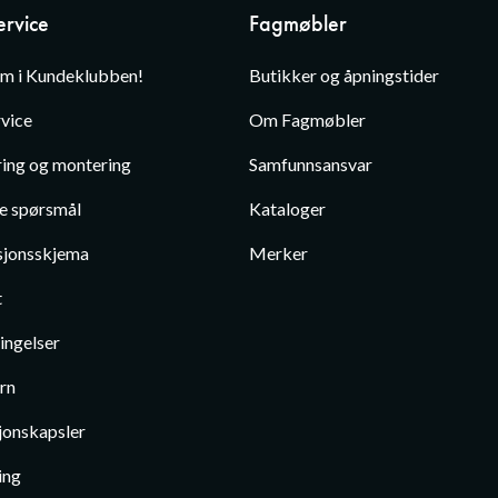
rvice
Fagmøbler
em i Kundeklubben!
Butikker og åpningstider
vice
Om Fagmøbler
ing og montering
Samfunnsansvar
te spørsmål
Kataloger
jonsskjema
Merker
t
ingelser
rn
jonskapsler
ing