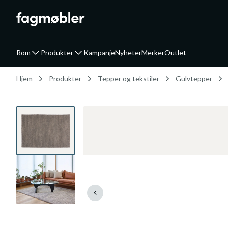
Rom
Produkter
Kampanje
Nyheter
Merker
Outlet
Hjem
Produkter
Tepper og tekstiler
Gulvtepper