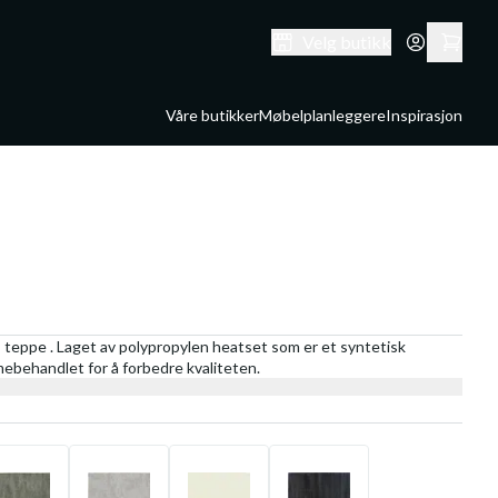
Velg butikk
Våre butikker
Møbelplanleggere
Inspirasjon
 teppe . Laget av polypropylen heatset som er et syntetisk
rmebehandlet for å forbedre kvaliteten.