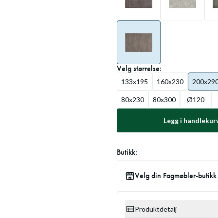
Velg
størrelse
:
133x195
160x230
200x29
80x230
80x300
Ø120
Legg i handlekur
Butikk:
Velg din Fagmøbler-butikk
Produktdetalj