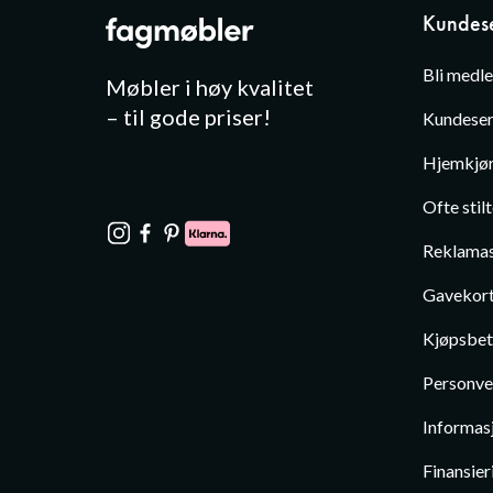
Kundese
Bli medl
Møbler i høy kvalitet
– til gode priser!
Kundeser
Hjemkjør
Ofte stil
Reklamas
Gavekor
Kjøpsbet
Personve
Informas
Finansier