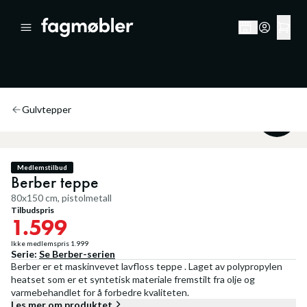
Gulvtepper
20
%
Medlemstilbud
Berber teppe
80x150 cm, pistolmetall
Tilbudspris
1.599
Ikke medlemspris
1.999
Serie:
Se
Berber
-serien
Berber er et maskinvevet lavfloss teppe . Laget av polypropylen
heatset som er et syntetisk materiale fremstilt fra olje og
varmebehandlet for å forbedre kvaliteten.
Les mer om produktet