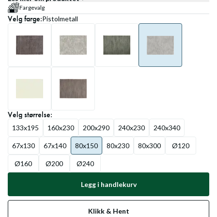
Fargevalg
Velg
farge
:
Pistolmetall
Velg
størrelse
:
133x195
160x230
200x290
240x230
240x340
67x130
67x140
80x150
80x230
80x300
Ø120
Ø160
Ø200
Ø240
Legg i handlekurv
Klikk & Hent