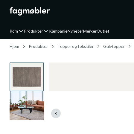
Rom
Produkter
Kampanje
Nyheter
Merker
Outlet
Hjem
Produkter
Tepper og tekstiler
Gulvtepper