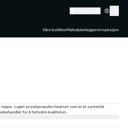
Velg butikk
Våre butikker
Møbelplanleggere
Inspirasjon
 teppe . Laget av polypropylen heatset som er et syntetisk
rmebehandlet for å forbedre kvaliteten.