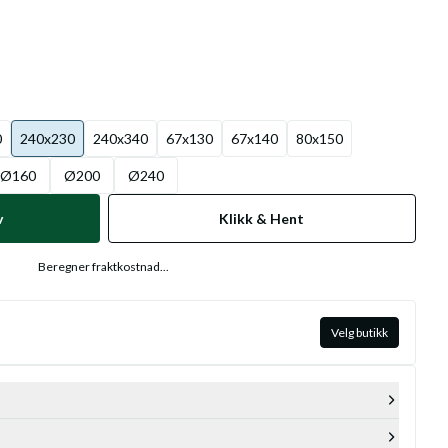
0
240x230
240x340
67x130
67x140
80x150
Ø160
Ø200
Ø240
v
Klikk & Hent
Beregner fraktkostnad...
Velg butikk