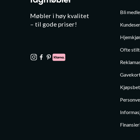
Bli medl
Møbler i høy kvalitet
– til gode priser!
Kundeser
Hjemkjør
Ofte stil
Reklamas
Gavekor
Kjøpsbet
Personve
Informas
Finansier