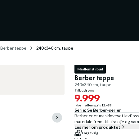
Berber teppe
240x340 cm, taupe
Medlemstilbud
Berber teppe
240x340 cm, taupe
Tilbudspris
9.999
Ikke medlemspris
12.499
Serie:
Se
Berber
-serien
Berber er et maskinvevet lavfloss
materiale fremstilt fra olje og va
Les mer om produktet
Fargevalg