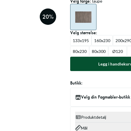
Velg
farge
:
Taupe
20
%
Velg
størrelse
:
133x195
160x230
200x29
80x230
80x300
Ø120
Legg i handlekur
Butikk:
Velg din Fagmøbler-butikk
Produktdetalj
Mål