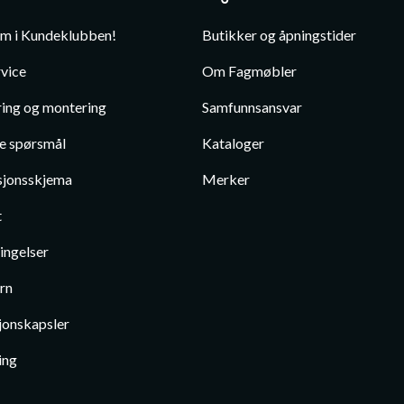
em i Kundeklubben!
Butikker og åpningstider
vice
Om Fagmøbler
ing og montering
Samfunnsansvar
te spørsmål
Kataloger
jonsskjema
Merker
t
ingelser
rn
jonskapsler
ing