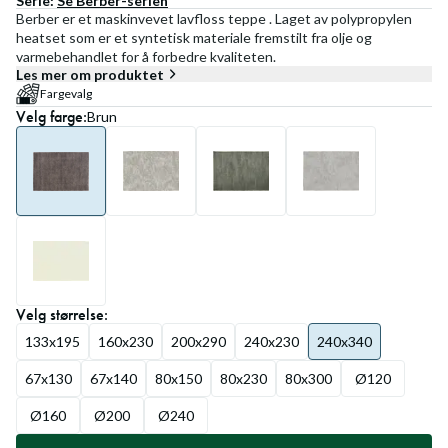
Serie:
Se
Berber
-serien
Berber er et maskinvevet lavfloss teppe . Laget av polypropylen
heatset som er et syntetisk materiale fremstilt fra olje og
varmebehandlet for å forbedre kvaliteten.
Les mer om produktet
Fargevalg
Velg
farge
:
Brun
Velg
størrelse
:
133x195
160x230
200x290
240x230
240x340
67x130
67x140
80x150
80x230
80x300
Ø120
Ø160
Ø200
Ø240