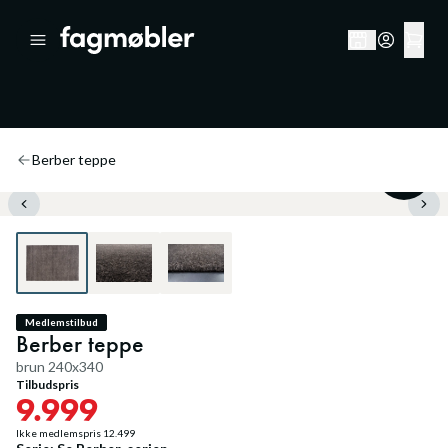
Berber teppe
20
%
Medlemstilbud
Berber teppe
brun 240x340
Tilbudspris
9.999
Ikke medlemspris
12.499