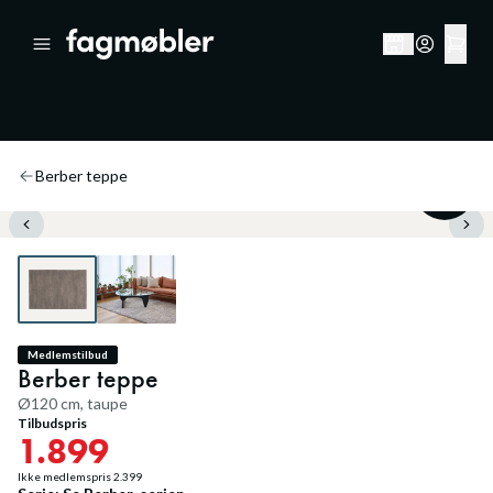
Berber teppe
20
%
Medlemstilbud
Berber teppe
Ø120 cm, taupe
Tilbudspris
1.899
Ikke medlemspris
2.399