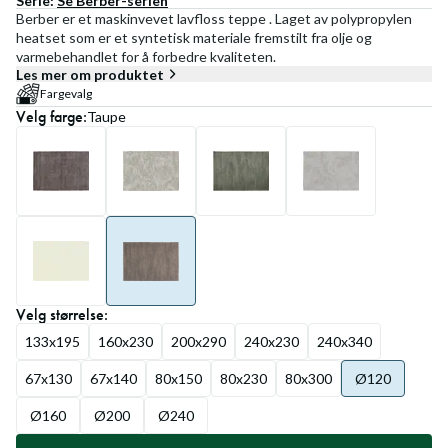
Serie:
Se
Berber
-serien
Berber er et maskinvevet lavfloss teppe . Laget av polypropylen
heatset som er et syntetisk materiale fremstilt fra olje og
varmebehandlet for å forbedre kvaliteten.
Les mer om produktet
Fargevalg
Velg
farge
:
Taupe
Velg
størrelse
:
133x195
160x230
200x290
240x230
240x340
67x130
67x140
80x150
80x230
80x300
Ø120
Ø160
Ø200
Ø240