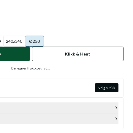
0
240x340
Ø250
v
Klikk & Hent
Beregner fraktkostnad...
Velg butikk