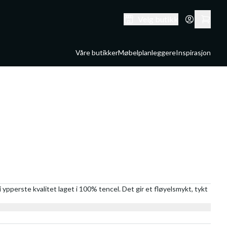
Velg butikk
Våre butikker
Møbelplanleggere
Inspirasjon
 ypperste kvalitet laget i 100% tencel. Det gir et fløyelsmykt, tykt