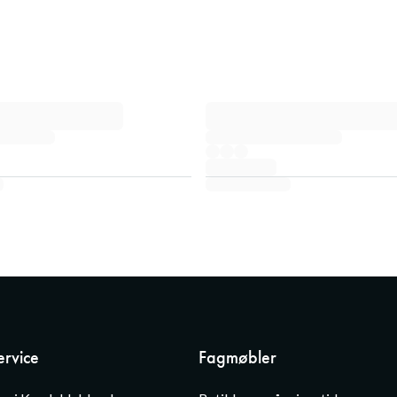
rvice
Fagmøbler