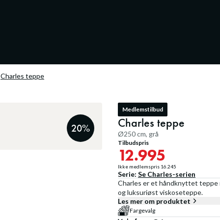
Charles teppe
Medlemstilbud
Charles teppe
20
%
Ø250 cm, grå
Tilbudspris
12.995
Ikke medlemspris
16.245
Serie:
Se
Charles
-serien
Charles er et håndknyttet teppe i
og luksuriøst viskoseteppe.
Les mer om produktet
Fargevalg