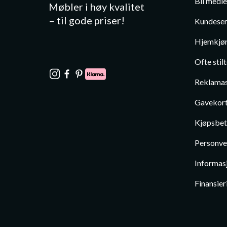
Bli medl
Møbler i høy kvalitet
– til gode priser!
Kundeser
Hjemkjør
Ofte stil
Reklamas
Gavekor
Kjøpsbet
Personve
Informas
Finansier