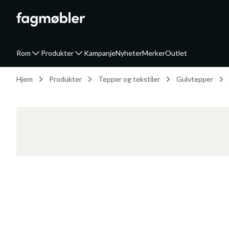
Rom
Produkter
Kampanje
Nyheter
Merker
Outlet
Hjem
Produkter
Tepper og tekstiler
Gulvtepper