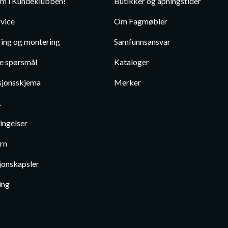
em i Kundeklubben!
Butikker og åpningstider
vice
Om Fagmøbler
ing og montering
Samfunnsansvar
te spørsmål
Kataloger
jonsskjema
Merker
t
ingelser
rn
jonskapsler
ing