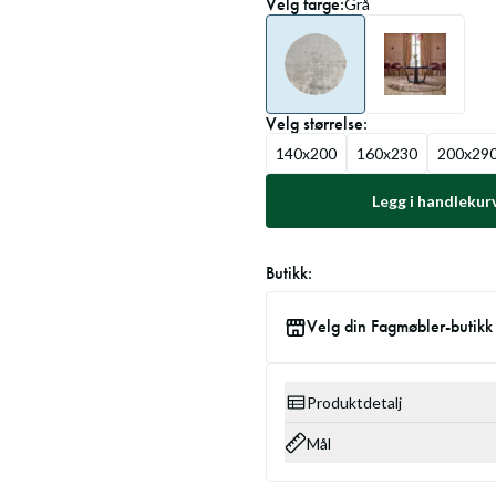
Velg
farge
:
Grå
Velg
størrelse
:
140x200
160x230
200x29
Legg i handlekur
Butikk:
Velg din Fagmøbler-butikk
Produktdetalj
Mål