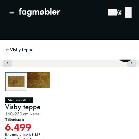
Visby teppe
20
%
Medlemstilbud
Visby teppe
160x230 cm, kanel
Tilbudspris
6.499
Ikke medlemspris
8.129