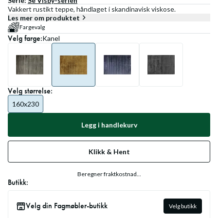
Serie:
Se
Visby
-serien
Vakkert rustikt teppe, håndlaget i skandinavisk viskose.
Les mer om produktet
Fargevalg
Velg
farge
:
Kanel
Velg
størrelse
:
160x230
Legg i handlekurv
Klikk & Hent
Beregner fraktkostnad...
Butikk:
Velg din Fagmøbler-butikk
Velg butikk