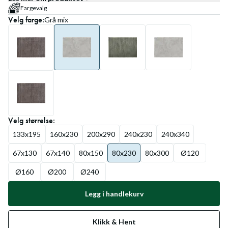
Fargevalg
Velg
farge
:
Grå mix
Velg
størrelse
:
133x195
160x230
200x290
240x230
240x340
67x130
67x140
80x150
80x230
80x300
Ø120
Ø160
Ø200
Ø240
Legg i handlekurv
Klikk & Hent