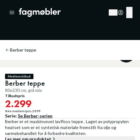
Berber teppe
20
%
Medlemstilbud
Berber teppe
80x230 cm, grå mix
Tilbudspris
2.299
Ikke medlemspris
2.899
Serie:
Se
Berber
-serien
Berber er et maskinvevet lavfloss teppe . Laget av polypropylen
heatset som er et syntetisk materiale fremstilt fra olje og
varmebehandlet for å forbedre kvaliteten.
Les mer om produktet