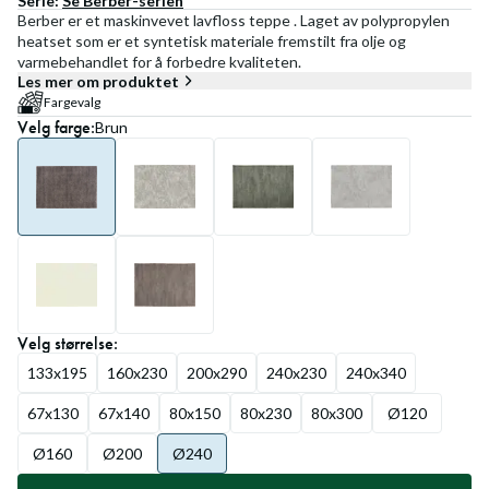
Serie:
Se
Berber
-serien
Berber er et maskinvevet lavfloss teppe . Laget av polypropylen
heatset som er et syntetisk materiale fremstilt fra olje og
varmebehandlet for å forbedre kvaliteten.
Les mer om produktet
Fargevalg
Velg
farge
:
Brun
Velg
størrelse
:
133x195
160x230
200x290
240x230
240x340
67x130
67x140
80x150
80x230
80x300
Ø120
Ø160
Ø200
Ø240