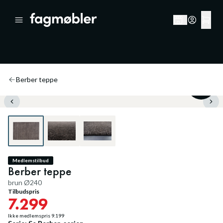
Berber teppe
20
%
Medlemstilbud
Berber teppe
brun Ø240
Tilbudspris
7.299
Ikke medlemspris
9.199