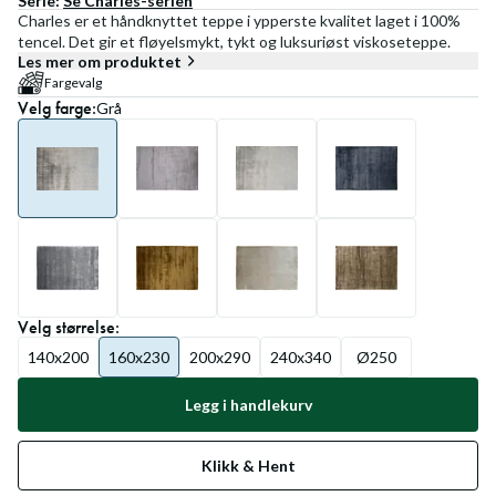
Serie:
Se
Charles
-serien
Charles er et håndknyttet teppe i ypperste kvalitet laget i 100%
tencel. Det gir et fløyelsmykt, tykt og luksuriøst viskoseteppe.
Les mer om produktet
Fargevalg
Velg
farge
:
Grå
Velg
størrelse
:
140x200
160x230
200x290
240x340
Ø250
Legg i handlekurv
Klikk & Hent