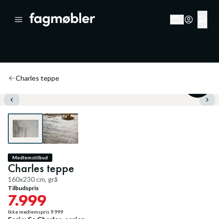
Charles teppe
20
%
Medlemstilbud
Charles teppe
160x230 cm, grå
Tilbudspris
7.999
Ikke medlemspris
9.999