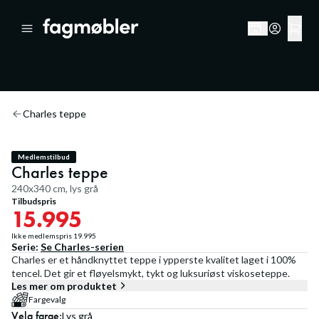
20
%
Charles teppe
Medlemstilbud
Charles teppe
240x340 cm, lys grå
Tilbudspris
15.995
Ikke medlemspris
19.995
Serie:
Se
Charles
-serien
Charles er et håndknyttet teppe i ypperste kvalitet laget i 100%
tencel. Det gir et fløyelsmykt, tykt og luksuriøst viskoseteppe.
Les mer om produktet
Fargevalg
Velg
farge
:
Lys grå