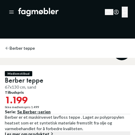
Berber teppe
20
%
Medlemstilbud
Berber teppe
67x130 cm, sand
Tilbudspris
1.199
Ikke medlemspris
1.499
Serie:
Se
Berber
-serien
Berber er et maskinvevet lavfloss teppe . Laget av polypropylen
heatset som er et syntetisk materiale fremstilt fra olje og
varmebehandlet for å forbedre kvaliteten.
Les mer om produktet