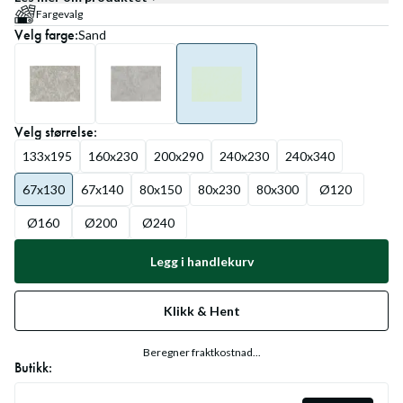
Fargevalg
Velg
farge
:
Sand
Velg
størrelse
:
133x195
160x230
200x290
240x230
240x340
67x130
67x140
80x150
80x230
80x300
Ø120
Ø160
Ø200
Ø240
Legg i handlekurv
Klikk & Hent
Beregner fraktkostnad...
Butikk: