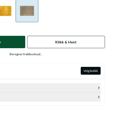
v
Klikk & Hent
Beregner fraktkostnad...
Velg butikk