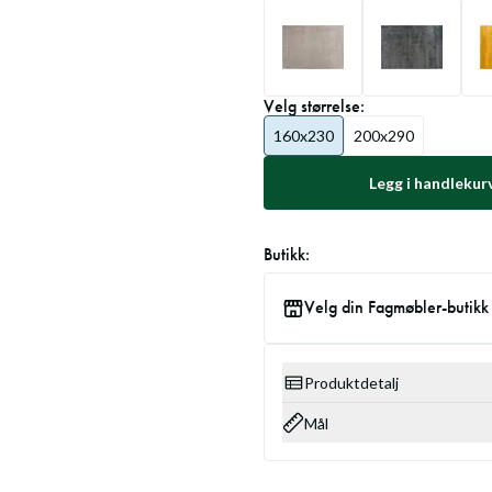
Velg
størrelse
:
160x230
200x290
Legg i handlekur
Butikk:
Velg din Fagmøbler-butikk
Produktdetalj
Mål