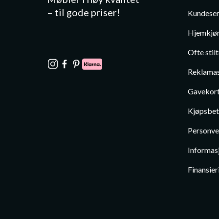
– til gode priser!
Kundeser
Hjemkjør
Ofte stil
Reklamas
Gavekor
Kjøpsbet
Personve
Informas
Finansier