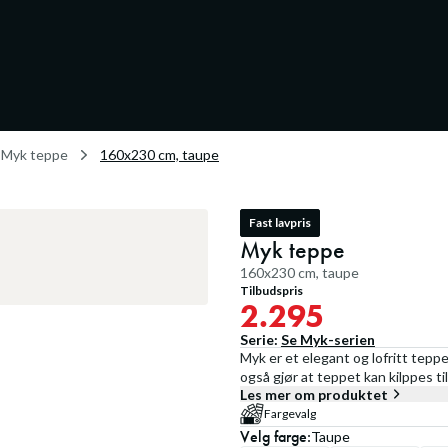
Myk teppe
160x230 cm, taupe
Fast lavpris
Myk teppe
160x230 cm, taupe
Tilbudspris
2.295
Serie:
Se
Myk
-serien
Myk er et elegant og lofritt teppe
også gjør at teppet kan kilppes til
Les mer om produktet
Fargevalg
Velg
farge
:
Taupe