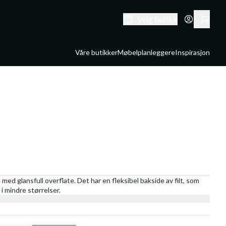
Velg butikk
Våre butikker
Møbelplanleggere
Inspirasjon
 med glansfull overflate. Det har en fleksibel bakside av filt, som
 i mindre størrelser.