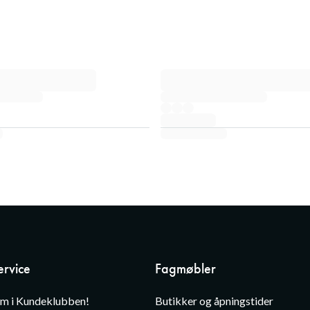
rvice
Fagmøbler
em i Kundeklubben!
Butikker og åpningstider