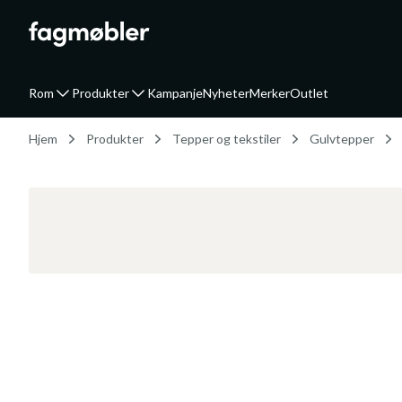
Rom
Produkter
Kampanje
Nyheter
Merker
Outlet
Hjem
Produkter
Tepper og tekstiler
Gulvtepper