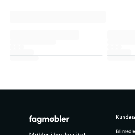
Kundese
Bli medl
Møbler i høy kvalitet