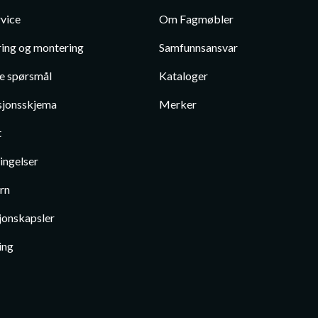
vice
Om Fagmøbler
ing og montering
Samfunnsansvar
te spørsmål
Kataloger
jonsskjema
Merker
t
ingelser
rn
jonskapsler
ing